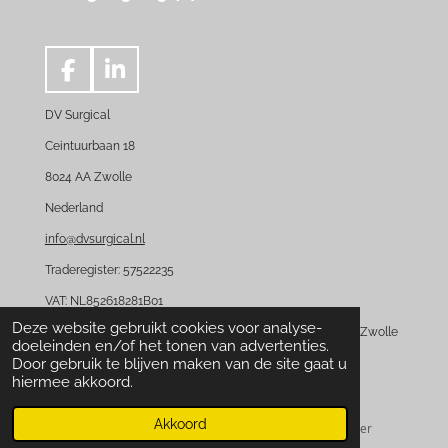
F
L
a
i
DV Surgical
c
n
e
k
Ceintuurbaan 18
b
e
8024 AA Zwolle
o
d
Nederland
o
I
k
n
info@dvsurgical.nl
Traderegister: 57522235
VAT: NL852618281B01
Deze website gebruikt cookies voor analyse-
DV Surgical is een handelsnaam van De Vos Surgical BV Zwolle
doeleinden en/of het tonen van advertenties.
Door gebruik te blijven maken van de site gaat u
hiermee akkoord.
Akkoord
E-mailadres
Telefoonnummer