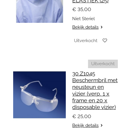
ELASTIEK (25)
€ 35,00
Niet Steriel
Bekijk details
Uitverkocht
Uitverkocht
30.Z1045
Beschermbril met
neusteun en
vizier (verp. 1 x
frame en 20 x
disposable vizier)
€ 25,00
Bekijk details