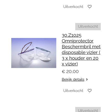
Uitverkocht
Uitverkocht
30.Z1025
Omniprotector
Beschermbril met
disposable vizier (
3 x houder en 20
x vizier)
€ 20,00
Bekijk details
Uitverkocht
Uitverkocht