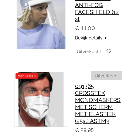
ANTI-FOG
FACESHIELD (12
st
€ 44,00
Bekijk details
Uitverkocht
Uitverkocht
091365
CROSSTEX
MONDMASKERS
MET SCHERM
MET ELASTIEK
(25st).ASTM3
€ 29,95