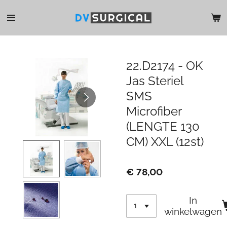
Ga
direct
naar
de
hoofdinhoud
22.D2174 - OK
Jas Steriel
SMS
Microfiber
(LENGTE 130
CM) XXL (12st)
€ 78,00
In
winkelwagen