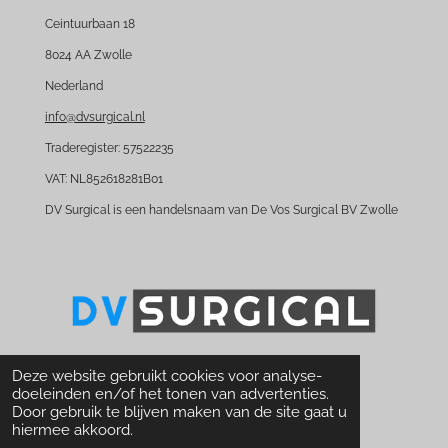
c
n
e
k
Ceintuurbaan 18
b
e
8024 AA Zwolle
o
d
Nederland
o
I
k
n
info@dvsurgical.nl
Traderegister: 57522235
VAT: NL852618281B01
DV Surgical is een handelsnaam van De Vos Surgical BV Zwolle
© 2016 - 2026 Dvsurgical.nl
Deze website gebruikt cookies voor analyse-
doeleinden en/of het tonen van advertenties.
Door gebruik te blijven maken van de site gaat u
hiermee akkoord.