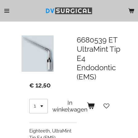
Ga
direct
naar
de
hoofdinhoud
6680539 ET
UltraMint Tip
E4
Endodontic
(EMS)
€ 12,50
In
winkelwagen
Eighteeth, UltraMint
Tip E4 (EMS),