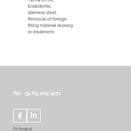
Endodontic,
stainless steel.
Removal of foreign
filling material dureing
re-treatment.
Tel: +31 85 065 4171
F
L
a
i
DV Surgical