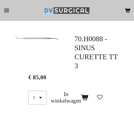
Ga
direct
naar
de
hoofdinhoud
70.H0088 -
SINUS
CURETTE TT
3
€ 85,00
In
winkelwagen