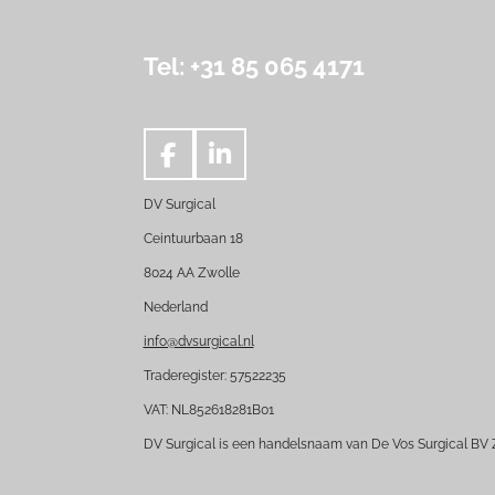
Tel: +31 85 065 4171
F
L
a
i
DV Surgical
c
n
e
k
Ceintuurbaan 18
b
e
8024 AA Zwolle
o
d
Nederland
o
I
k
n
info@dvsurgical.nl
Traderegister: 57522235
VAT: NL852618281B01
DV Surgical is een handelsnaam van De Vos Surgical BV 