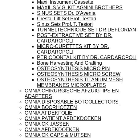
Maxil Instrument Cassette
MAXIL S.V.G. KIT AGNINI BROTHERS
SINUS SETS Dr. D'Avenia
Crestal Lift Set Prof. Testori
Sinus Sets Prof. T. Testori
TUNNELTECHNIQUE SET DR.DEFLORIAN
POST-EXTRACTIVE SET BY DR.
CARDAROPOLI
MICRO-CURETTES KIT BY DR.
CARDAROPOLI
PERIODONTAL KIT BY DR. CARDAROPOLI
Bone Harvesting And Grafting
OSTEOSYNTHESIS MICRO PIN
OSTEOSYNTHESIS MICRO SCREW
OSTEOSYNTHESIS TITANIUM MESH
MEMBRANES MICROPLATES
OMNIA CHIRURGISCHE AFZUIGTIPS EN
ADAPTERS
OMNIA DISPOSABLE BOTCOLLECTORS
OMNIA BOORHOEZEN
OMNIA AFDEKFOLIE
OMNIA PATIENT AFDEKDOEKEN
OMNIA OK JASSEN
OMNIA AFDEKDOEKEN
OMNIA OK CAPS & MUTSEN