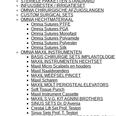
STERIELE PAKKETTEN STANDAARD
INFUUSBESTEK / IRRIGATIESET
OMNIA CHIRURGISCHE AFZUIGSLANGEN
CUSTOM SURGICAL SETS
OMNIA HECHTMATERIAAL
Omnia Sutures PTFE
Omnia Sutures PGA
Omnia Sutures Monofast
Omnia Sutures Polyamide
Omnia Sutures Polyester
Omnia Sutures Silk
OMNIA MAXIL INSTRUMENTEN
BASIS CHIRURGIE SETS IMPLANTOLOGIE
MAXIL INSTRUMENTEN HECHTSET
Maxil Micro Scalpels en houders
Maxil Naaldvoerders
MAXIL WEEFSEL PINCET
Maxil Scharen
MAXIL MOLT PERIOSTEAL ELEVATORS
Soft Tissue Punch
Maxil Instrument Cassette
MAXIL S.V.G. KIT AGNINI BROTHERS
SINUS SETS Dr. D'Avenia
Crestal Lift Set Prof. Testori
Sinus Sets Prof. T. Testori