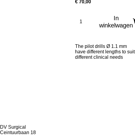
€ 70,00
In
winkelwagen
The pilot drills Ø 1.1 mm
have different lengths to suit
different clinical needs
Tel: +31 85 065 4171
F
L
a
i
DV Surgical
c
n
Ceintuurbaan 18