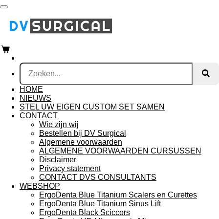
Ga
direct
naar
de
hoofdinhoud
HOME
NIEUWS
STEL UW EIGEN CUSTOM SET SAMEN
CONTACT
Wie zijn wij
Bestellen bij DV Surgical
Algemene voorwaarden
ALGEMENE VOORWAARDEN CURSUSSEN
Disclaimer
Privacy statement
CONTACT DVS CONSULTANTS
WEBSHOP
ErgoDenta Blue Titanium Scalers en Curettes
ErgoDenta Blue Titanium Sinus Lift
ErgoDenta Black Sciccors