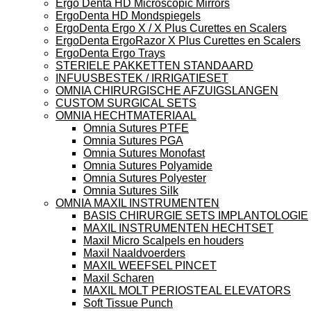
Ergo Denta HD Microscopic Mirrors
ErgoDenta HD Mondspiegels
ErgoDenta Ergo X / X Plus Curettes en Scalers
ErgoDenta ErgoRazor X Plus Curettes en Scalers
ErgoDenta Ergo Trays
STERIELE PAKKETTEN STANDAARD
INFUUSBESTEK / IRRIGATIESET
OMNIA CHIRURGISCHE AFZUIGSLANGEN
CUSTOM SURGICAL SETS
OMNIA HECHTMATERIAAL
Omnia Sutures PTFE
Omnia Sutures PGA
Omnia Sutures Monofast
Omnia Sutures Polyamide
Omnia Sutures Polyester
Omnia Sutures Silk
OMNIA MAXIL INSTRUMENTEN
BASIS CHIRURGIE SETS IMPLANTOLOGIE
MAXIL INSTRUMENTEN HECHTSET
Maxil Micro Scalpels en houders
Maxil Naaldvoerders
MAXIL WEEFSEL PINCET
Maxil Scharen
MAXIL MOLT PERIOSTEAL ELEVATORS
Soft Tissue Punch