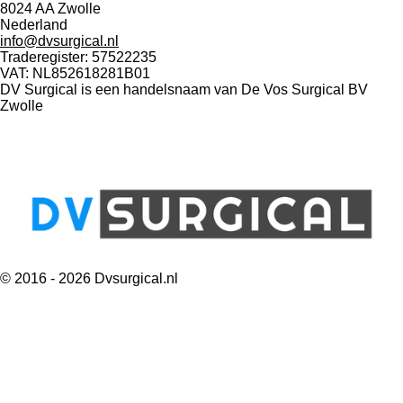
e
k
8024 AA Zwolle
Nederland
b
e
info@dvsurgical.nl
o
d
Traderegister: 57522235
o
I
VAT: NL852618281B01
DV Surgical is een handelsnaam van De Vos Surgical BV
k
n
Zwolle
© 2016 - 2026 Dvsurgical.nl