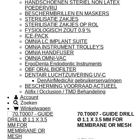
HANDSCHOENEN STERIEL NON LATEX
POEDERVRIJ
BESCHERMBRILLEN EN MASKERS
STERILISATIE ZAKJES
STERILISATIE ZAKJES OP ROL
FYSIOLOGISCH ZOUT 0,9 %
ICE-PACK
OMNIA LC IMPLANT SUITE
OMNIA INSTRUMENT TROLLEY'S
OMNIA HANDFUSER
OMNIA OMNI-VAC
ErgoDenta Endodontic Instruments
OBF ORAL BIOFILTER
DENTAIR LUCHTZUIVERING UV-C
DenAir/MedicAir gebruikerservaringen
BESCHERMING VOORRAAD ACTUEEL
Alifix / Occlusion / TMD Behandeling
Account
Zoeken
Winkelwagen
70.T0007 - GUIDE DRILL
Ø 1.1 X 3.5 MM FOR
MEMBRANE OR MESH