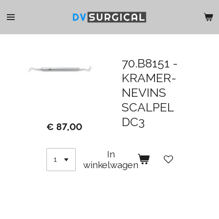
Ga
direct
naar
de
hoofdinhoud
70.B8151 -
KRAMER-
NEVINS
SCALPEL
DC3
€ 87,00
In
winkelwagen