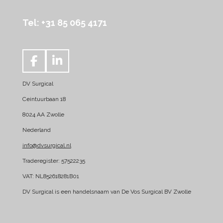
Tel: +31 85 065 4171
F
L
a
i
DV Surgical
c
n
e
k
Ceintuurbaan 18
b
e
8024 AA Zwolle
o
d
Nederland
o
I
k
n
info@dvsurgical.nl
Traderegister: 57522235
VAT: NL852618281B01
DV Surgical is een handelsnaam van De Vos Surgical BV Zwolle