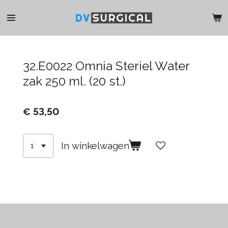
Ga
direct
naar
de
hoofdinhoud
32.E0022 Omnia Steriel Water
zak 250 ml. (20 st.)
€ 53,50
In winkelwagen