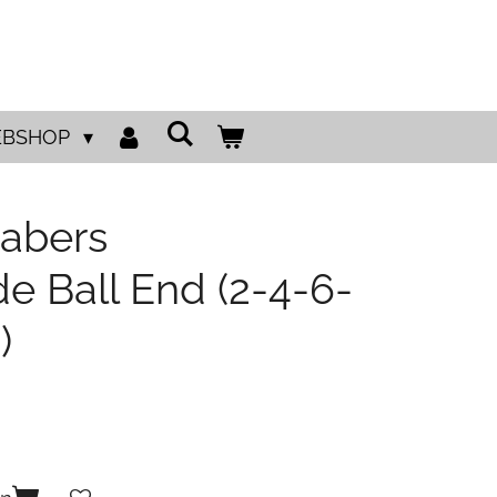
BSHOP
abers
e Ball End (2-4-6-
)