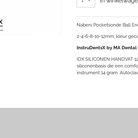
In winkelwag
Nabers Pocketsonde Ball E
2-4-6-8-10-12mm, kleur ge
InstruDentsX by MA Denta
IDX SILICONEN HANDVAT 12
siliconenbasis die een comfo
instrument 14 gram. Autoclav