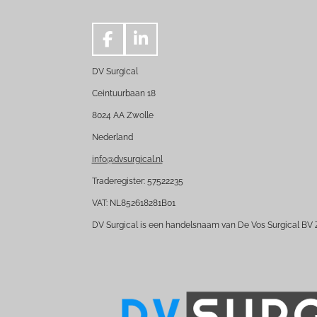
F
L
a
i
DV Surgical
c
n
e
k
Ceintuurbaan 18
b
e
8024 AA Zwolle
o
d
Nederland
o
I
k
n
info@dvsurgical.nl
Traderegister: 57522235
VAT: NL852618281B01
DV Surgical is een handelsnaam van De Vos Surgical BV 