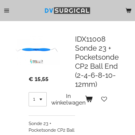
Ga
direct
naar
de
hoofdinhoud
IDX11008
Sonde 23 +
Pocketsonde
CP2 Ball End
(2-4-6-8-10-
€ 15,55
12mm)
In
winkelwagen
Sonde 23 +
Pocketsonde CP2 Ball