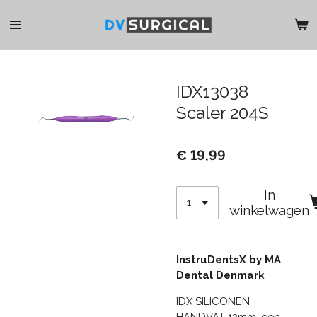
Ga
direct
naar
de
hoofdinhoud
IDX13038
Scaler 204S
€ 19,99
In
winkelwagen
InstruDentsX by MA
Dental Denmark
IDX SILICONEN
HANDVAT 12mm, een