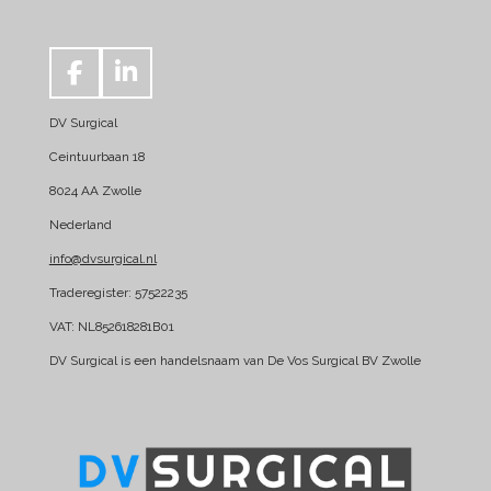
F
L
a
i
DV Surgical
c
n
e
k
Ceintuurbaan 18
b
e
8024 AA Zwolle
o
d
Nederland
o
I
k
n
info@dvsurgical.nl
Traderegister: 57522235
VAT: NL852618281B01
DV Surgical is een handelsnaam van De Vos Surgical BV Zwolle