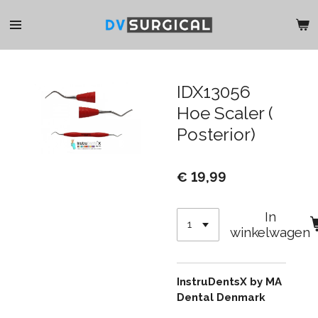
Ga
direct
naar
de
hoofdinhoud
IDX13056
Hoe Scaler (
Posterior)
€ 19,99
In
winkelwagen
InstruDentsX by MA
Dental Denmark