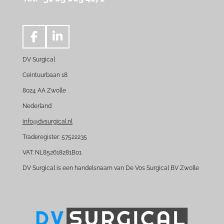
F
L
a
i
DV Surgical
c
n
e
k
Ceintuurbaan 18
b
e
8024 AA Zwolle
o
d
Nederland
o
I
k
n
info@dvsurgical.nl
Traderegister: 57522235
VAT: NL852618281B01
DV Surgical is een handelsnaam van De Vos Surgical BV Zwolle