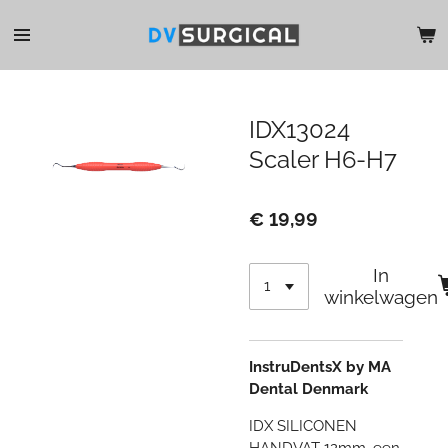
Ga
direct
naar
de
hoofdinhoud
IDX13024
Scaler H6-H7
€ 19,99
In
winkelwagen
InstruDentsX by MA
Dental Denmark
IDX SILICONEN
HANDVAT 12mm, een