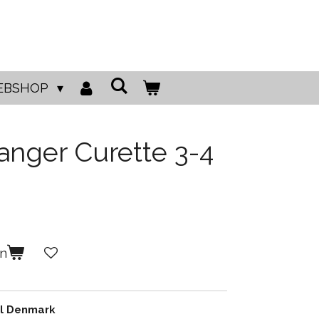
EBSHOP
anger Curette 3-4
en
al Denmark