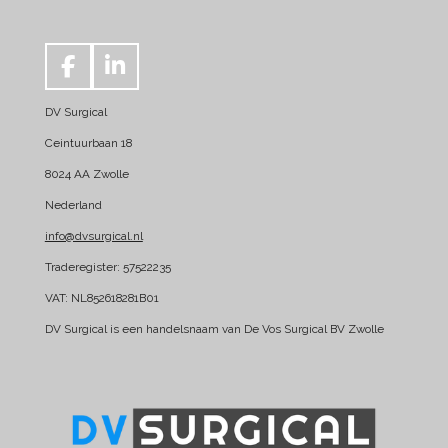
F
L
a
i
DV Surgical
c
n
e
k
Ceintuurbaan 18
b
e
8024 AA Zwolle
o
d
Nederland
o
I
k
n
info@dvsurgical.nl
Traderegister: 57522235
VAT: NL852618281B01
DV Surgical is een handelsnaam van De Vos Surgical BV Zwolle