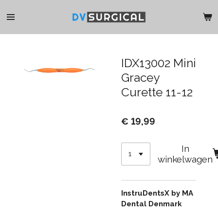
Ga
direct
naar
de
hoofdinhoud
IDX13002 Mini
Gracey
Curette 11-12
€ 19,99
In
winkelwagen
InstruDentsX by MA
Dental Denmark