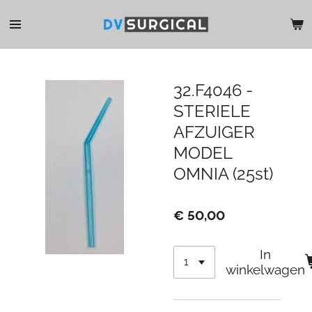
Ga
direct
naar
de
hoofdinhoud
32.F4046 -
STERIELE
AFZUIGER
MODEL
OMNIA (25st)
€ 50,00
In
winkelwagen