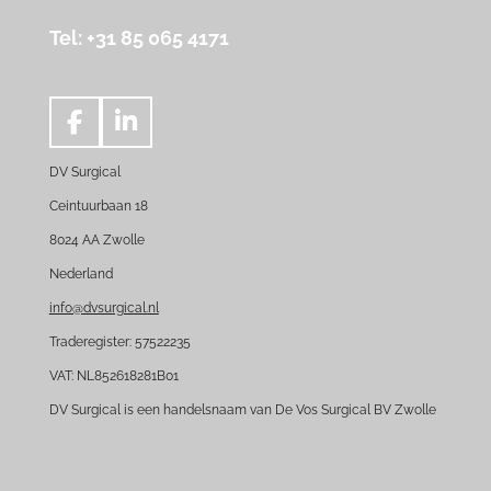
Tel: +31 85 065 4171
F
L
a
i
DV Surgical
c
n
e
k
Ceintuurbaan 18
b
e
8024 AA Zwolle
o
d
Nederland
o
I
k
n
info@dvsurgical.nl
Traderegister: 57522235
VAT: NL852618281B01
DV Surgical is een handelsnaam van De Vos Surgical BV Zwolle