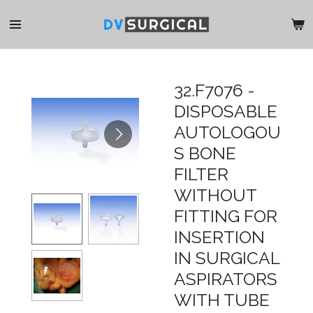
Ga
direct
naar
de
hoofdinhoud
32.F7076 -
DISPOSABLE
AUTOLOGOU
S BONE
FILTER
WITHOUT
FITTING FOR
INSERTION
IN SURGICAL
ASPIRATORS
WITH TUBE