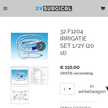
Ga
direct
naar
de
hoofdinhoud
32.F1204
IRRIGATIE
SET 1/2Y (20
st)
€ 110,00
GRATIS verzending
In
winkelwagen