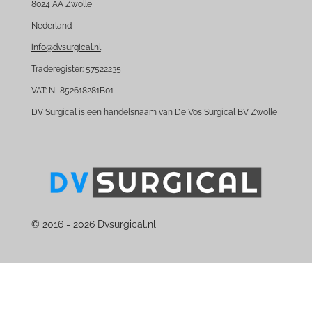
8024 AA Zwolle
o
d
Nederland
o
I
k
n
info@dvsurgical.nl
Traderegister: 57522235
VAT: NL852618281B01
DV Surgical is een handelsnaam van De Vos Surgical BV Zwolle
© 2016 - 2026 Dvsurgical.nl