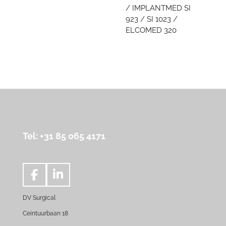
/ IMPLANTMED SI
923 / SI 1023 /
ELCOMED 320
Tel: +31 85 065 4171
F
L
a
i
DV Surgical
c
n
e
k
Ceintuurbaan 18
b
e