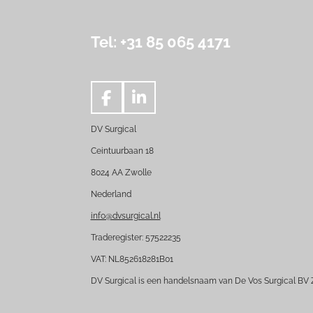
Tel: +31 85 065 4171
F
L
a
i
DV Surgical
c
n
e
k
Ceintuurbaan 18
b
e
8024 AA Zwolle
o
d
Nederland
o
I
k
n
info@dvsurgical.nl
Traderegister: 57522235
VAT: NL852618281B01
DV Surgical is een handelsnaam van De Vos Surgical BV 