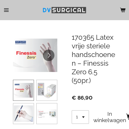
Ga
direct
naar
de
hoofdinhoud
170365 Latex
vrije steriele
handschoene
n – Finessis
Zero 6.5
(50pr.)
€ 86,90
In
winkelwagen