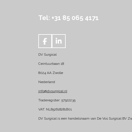
Tel: +31 85 065 4171
F
L
a
i
DV Surgical
c
n
e
k
Ceintuurbaan 18
b
e
8024 AA Zwolle
o
d
Nederland
o
I
k
n
info@dvsurgical.nl
Traderegister: 57522235
VAT: NL852618281B01
DV Surgical is een handelsnaam van De Vos Surgical BV Zw