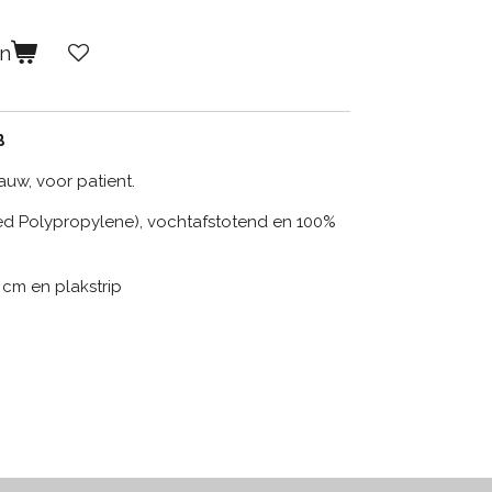
en
B
auw, voor patient.
d Polypropylene), vochtafstotend en 100%
 cm en plakstrip