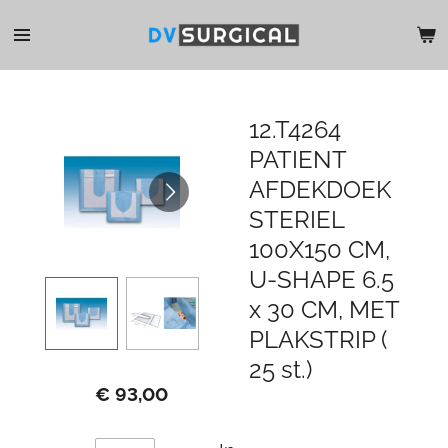
Ga
direct
naar
de
hoofdinhoud
12.T4264
PATIENT
AFDEKDOEK
STERIEL
100X150 CM,
U-SHAPE 6.5
x 30 CM, MET
PLAKSTRIP (
25 st.)
€ 93,00