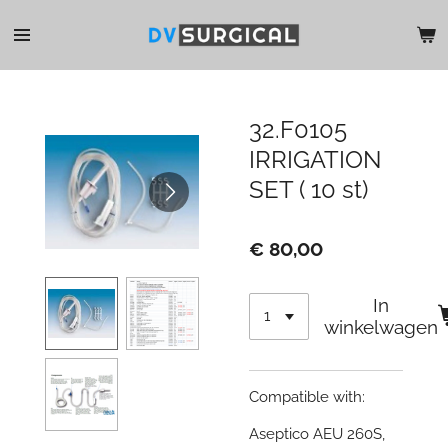
Ga
direct
naar
de
hoofdinhoud
32.F0105
IRRIGATION
SET ( 10 st)
€ 80,00
In
winkelwagen
Compatible with:
Aseptico AEU 260S,