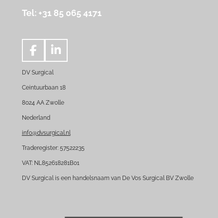
Tel: +31 85 065 4171
F
L
a
i
DV Surgical
c
n
e
k
Ceintuurbaan 18
b
e
8024 AA Zwolle
o
d
Nederland
o
I
k
n
info@dvsurgical.nl
Traderegister: 57522235
VAT: NL852618281B01
DV Surgical is een handelsnaam van De Vos Surgical BV Zwolle