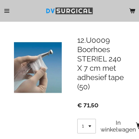
Ga
direct
naar
de
hoofdinhoud
12.U0009
Boorhoes
STERIEL 240
X 7 cm met
adhesief tape
(50)
€ 71,50
In
winkelwagen