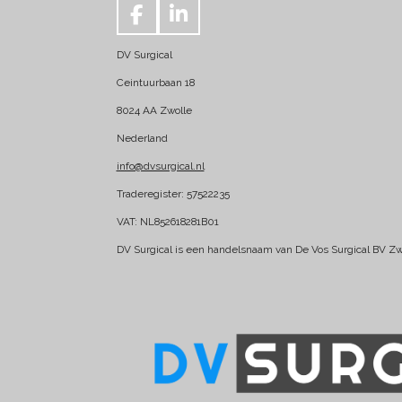
F
L
a
i
DV Surgical
c
n
e
k
Ceintuurbaan 18
b
e
8024 AA Zwolle
o
d
Nederland
o
I
k
n
info@dvsurgical.nl
Traderegister: 57522235
VAT: NL852618281B01
DV Surgical is een handelsnaam van De Vos Surgical BV Zw