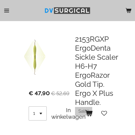
Ga
direct
naar
de
hoofdinhoud
2153RGXP
ErgoDenta
Sickle Scaler
H6-H7
ErgoRazor
Gold Tip.
Ergo X Plus
€ 47,90
€ 52,69
Handle.
In
Sale!
winkelwagen