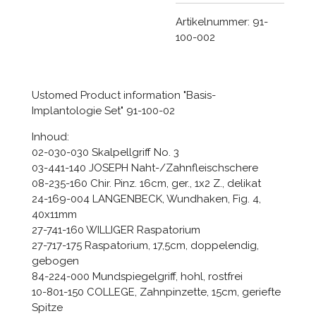
Artikelnummer:
91-
100-002
Ustomed Product information "Basis-
Implantologie Set" 91-100-02
Inhoud:
02-030-030 Skalpellgriff No. 3
03-441-140 JOSEPH Naht-/Zahnfleischschere
08-235-160 Chir. Pinz. 16cm, ger., 1x2 Z., delikat
24-169-004 LANGENBECK, Wundhaken, Fig. 4,
40x11mm
27-741-160 WILLIGER Raspatorium
27-717-175 Raspatorium, 17,5cm, doppelendig,
gebogen
84-224-000 Mundspiegelgriff, hohl, rostfrei
10-801-150 COLLEGE, Zahnpinzette, 15cm, geriefte
Spitze