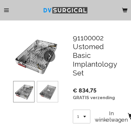
Ga
direct
naar
de
hoofdinhoud
91100002
Ustomed
Basic
Implantology
Set
€ 834,75
GRATIS verzending
In
winkelwagen