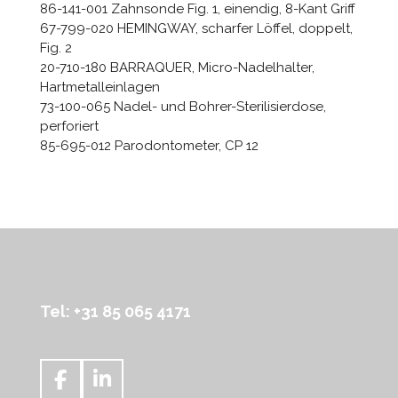
86-141-001 Zahnsonde Fig. 1, einendig, 8-Kant Griff
67-799-020 HEMINGWAY, scharfer Löffel, doppelt,
Fig. 2
20-710-180 BARRAQUER, Micro-Nadelhalter,
Hartmetalleinlagen
73-100-065 Nadel- und Bohrer-Sterilisierdose,
perforiert
85-695-012 Parodontometer, CP 12
Tel: +31 85 065 4171
F
L