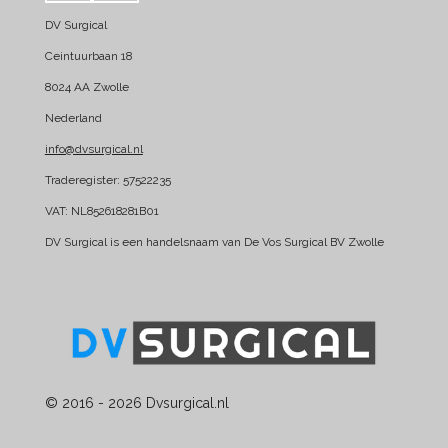
a
i
DV Surgical
c
n
e
k
Ceintuurbaan 18
b
e
8024 AA Zwolle
o
d
Nederland
o
I
k
n
info@dvsurgical.nl
Traderegister: 57522235
VAT: NL852618281B01
DV Surgical is een handelsnaam van De Vos Surgical BV Zwolle
© 2016 - 2026 Dvsurgical.nl