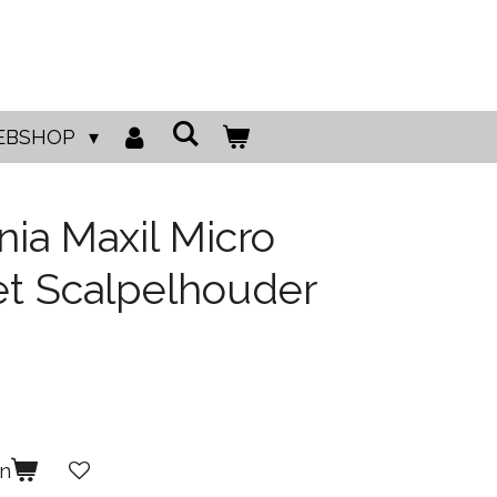
EBSHOP
ia Maxil Micro
et Scalpelhouder
en