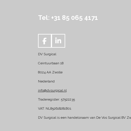
Tel: +31 85 065 4171
F
L
a
i
DV Surgical
c
n
e
k
Ceintuurbaan 18
b
e
8024 AA Zwolle
o
d
Nederland
o
I
k
n
info@dvsurgical.nl
Traderegister: 57522235
VAT: NL852618281B01
DV Surgical is een handelsnaam van De Vos Surgical BV Zw